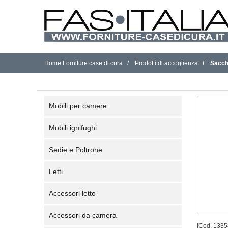
Home Forniture case di cura
Prodotti di accoglienza
Sacche
Mobili per camere
Mobili ignifughi
Sedie e Poltrone
Letti
Accessori letto
Accessori da camera
[Cod. 1335