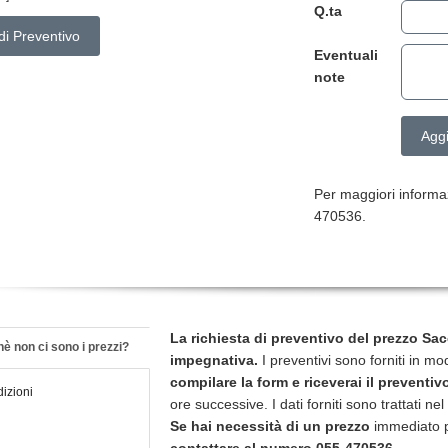
Q.ta
di Preventivo
Eventuali
note
Aggi
Per maggiori informaz
470536.
La richiesta di preventivo del prezzo Sac
è non ci sono i prezzi?
impegnativa.
I preventivi sono forniti in m
compilare la form e riceverai il preventiv
izioni
ore successive. I dati forniti sono trattati nel
Se hai necessità di un prezzo
immediato pe