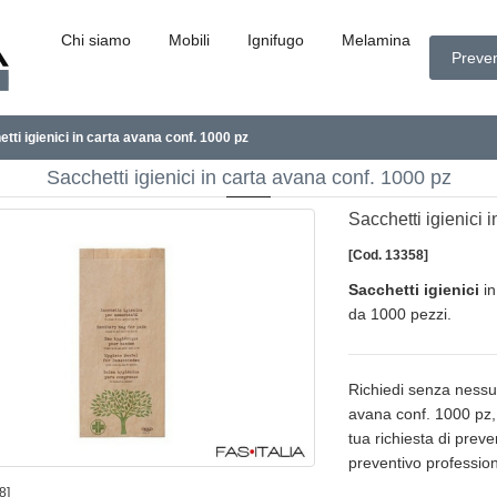
Chi siamo
Mobili
Ignifugo
Melamina
Preven
tti igienici in carta avana conf. 1000 pz
Sacchetti igienici in carta avana conf. 1000 pz
Sacchetti igienici 
[Cod. 13358]
Sacchetti igienici
i
da 1000 pezzi.
Richiedi senza nessun
avana conf. 1000 pz, ag
tua richiesta di prev
preventivo profession
8]